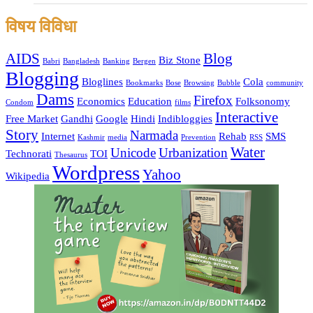
विषय विविधा
AIDS
Blog
Biz Stone
Babri
Bangladesh
Banking
Bergen
Blogging
Bloglines
Cola
Bookmarks
Bose
Browsing
Bubble
community
Dams
Firefox
Economics
Education
Folksonomy
Condom
films
Interactive
Free Market
Gandhi
Google
Hindi
Indibloggies
Story
Narmada
Internet
Rehab
SMS
Kashmir
media
Prevention
RSS
Water
Unicode
Urbanization
Technorati
TOI
Thesaurus
Wordpress
Yahoo
Wikipedia