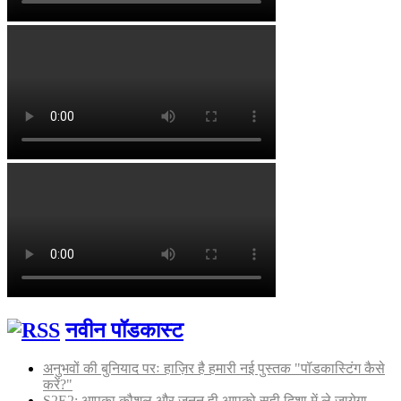
नवीन पॉडकास्ट
अनुभवों की बुनियाद परः हाज़िर है हमारी नई पुस्तक "पॉडकास्टिंग कैसे
करें?"
S2E2: आपका कौशल और जुनून ही आपको सही दिशा में ले जायेगा -