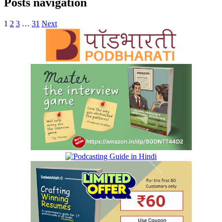
Posts navigation
1
2
3
…
31
Next