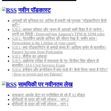
नवीन पॉडकास्ट
अनुभवों की बुनियाद परः हाज़िर है हमारी नई पुस्तक "पॉडकास्टिंग कैसे
करें?"
S2E2: आपका कौशल और जुनून ही आपको सही दिशा में ले जायेगा -
धरनी धर द्विवेदी | Demystifying Amazon's TPM & SDM roles
S2E1: नेटवर्किंग आपके करियर की जीवन रेखा है: समीर लाल |
Networking is the Lifeline of your career
S1E1: क्या पॉडकास्टिंग से कमाई संभव है? आदित्य कुबेर से बातचीत |
Passive Income from Podcasting
S1E1: सैंतीस का आंकड़ा
S1E5: आईएएस परीक्षा में सफलता के गुर: विजेंद्र सिंह चौहान से
बातचीत | IAS Civil Services Exam
S1E4: इंन्वेंशन और इन्नोवेशन में क्या फर्क है? कैसे लिया जाता है पेटेंट?
| How to invent and get Patents?
सामयिकी पर नवीनतम लेख
सावधान! आपके डेटा पर प्रशिक्षित हो रहे हैं AI मॉडल
बोरीवली से दादर की एसी लोकल – भाग 2
बोरीवली से दादर की एसी लोकल – भाग 1