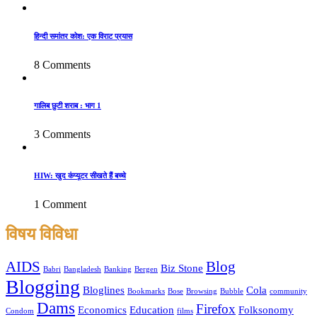
हिन्दी समांतर कोश: एक विराट प्रयास
8 Comments
गालिब छुटी शराब : भाग 1
3 Comments
HIW: खुद कंप्यूटर सीखते हैं बच्चे
1 Comment
विषय विविधा
AIDS
Blog
Biz Stone
Babri
Bangladesh
Banking
Bergen
Blogging
Bloglines
Cola
Bookmarks
Bose
Browsing
Bubble
community
Dams
Firefox
Economics
Education
Folksonomy
Condom
films