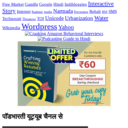
Interactive
Free Market
Gandhi
Google
Hindi
Indibloggies
Story
Narmada
Internet
Rehab
SMS
Kashmir
media
Prevention
RSS
Water
Unicode
Urbanization
Technorati
TOI
Thesaurus
Wordpress
Yahoo
Wikipedia
पॉडभारती यूट्यूब चैनल से