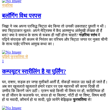
नज़रिया
बलॉगिंग विथ परपस
जिह्वा ने जब अपना प्रसिद्ध चिट्ठा बंद किया तो उनकी उकताहट छुपती न थी।
क्या चिट्ठाकार मूलतः अपने मेट्रिक्स में कैद आत्ममुग्ध अंर्तमुखी लेखक ही हैं
बस? क्या वे समाज के सत्य से रूबरू ही नहीं होना चाहते?
नज़रिया स्तंभ
में
पढ़िये संपादक की कलम से निरंतर का परिचय और चिट्ठा जगत पर नुक्ता चीनी
के साथ पाईए परिचय आमुख कथा का।
पूछिये फुरसतिया से
1
कम्पयूटर स्त्रीलिंग है या पुर्लिंग?
घर, दफ्तर, सड़क हर जगह मुसीबतें आतीं हैं, सेंकड़ों सवाल उठ खड़े हो जाते हैं।
अब सर खुजलाते खुजलाते हमारे रडार पर एक महारथी की काया दिखी तो
उम्मीद कि किरणें जाग उठीं। प्रश्न चाहे किसी भी विषय पर हों, साहित्यिक हों
या हों जीवन के फलसफे पर, सरल हो या क्लिष्ट, नॉटी हो या शिष्ट, विषय बादी
हों या मवादी, कौमार्य हो या शादी, पूछे जायेंगे बेझिझक
फुरसतिया
से!