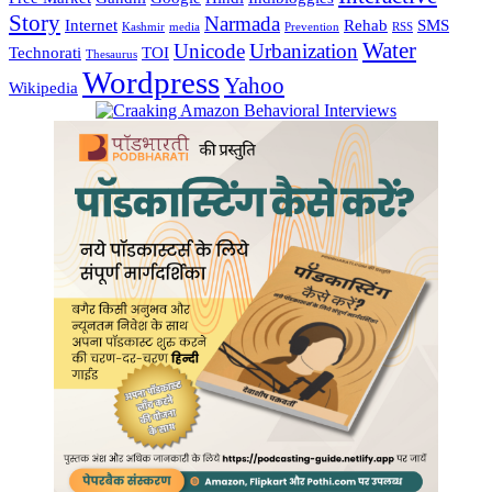
Story
Narmada
Internet
Rehab
SMS
Kashmir
media
Prevention
RSS
Water
Unicode
Urbanization
Technorati
TOI
Thesaurus
Wordpress
Yahoo
Wikipedia