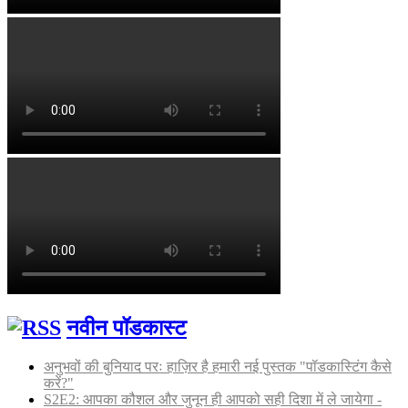
नवीन पॉडकास्ट
अनुभवों की बुनियाद परः हाज़िर है हमारी नई पुस्तक "पॉडकास्टिंग कैसे
करें?"
S2E2: आपका कौशल और जुनून ही आपको सही दिशा में ले जायेगा -