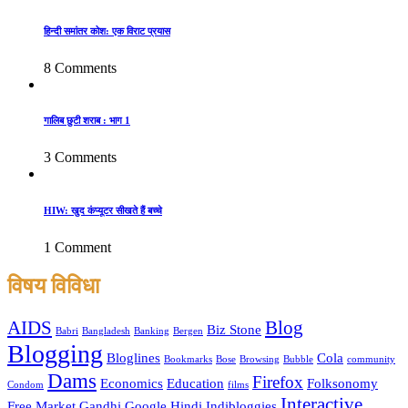
हिन्दी समांतर कोश: एक विराट प्रयास
8 Comments
गालिब छुटी शराब : भाग 1
3 Comments
HIW: खुद कंप्यूटर सीखते हैं बच्चे
1 Comment
विषय विविधा
AIDS
Blog
Biz Stone
Babri
Bangladesh
Banking
Bergen
Blogging
Bloglines
Cola
Bookmarks
Bose
Browsing
Bubble
community
Dams
Firefox
Economics
Education
Folksonomy
Condom
films
Interactive
Free Market
Gandhi
Google
Hindi
Indibloggies