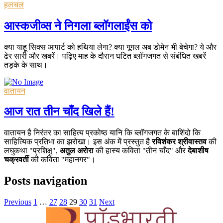
हलचल
आस्कजीव्स ने निगला ब्लॉगलाईंस को
क्या याहू सिक्स आपार्ट को हथिया लेगा? क्या गूगल अब डोमेन भी बेचेगा? ये और
ढेर सारी और खबरें। पढ़िए माह के दौरान घटित ब्लॉगजगत से संबंधित खबरें
तड़के के साथ।
वातायन
आज रात तीन चाँद खिले हैं!
वातायन है निरंतर का साहित्य प्रकोष्ठ यानि कि ब्लॉगजगत के बाशिंदो कि
साहित्यिक प्रतिभा का झरोखा। इस अंक में प्रस्तुत है
रविशंकर श्रीवास्तव
की
लघुकथा "प्रशिक्षु",
अतुल अरोरा
की हास्य कविता "तीन चाँद" और
देबाशीष
चक्रवर्ती
की कविता "महानगर"।
Posts navigation
Previous
1
…
27
28
29
30
31
Next