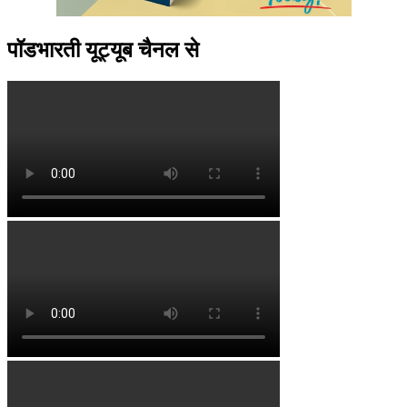
पॉडभारती यूट्यूब चैनल से