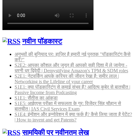
नवीन पॉडकास्ट
अनुभवों की बुनियाद परः हाज़िर है हमारी नई पुस्तक "पॉडकास्टिंग कैसे
करें?"
S2E2: आपका कौशल और जुनून ही आपको सही दिशा में ले जायेगा -
धरनी धर द्विवेदी | Demystifying Amazon's TPM & SDM roles
S2E1: नेटवर्किंग आपके करियर की जीवन रेखा है: समीर लाल |
Networking is the Lifeline of your career
S1E1: क्या पॉडकास्टिंग से कमाई संभव है? आदित्य कुबेर से बातचीत |
Passive Income from Podcasting
S1E1: सैंतीस का आंकड़ा
S1E5: आईएएस परीक्षा में सफलता के गुर: विजेंद्र सिंह चौहान से
बातचीत | IAS Civil Services Exam
S1E4: इंन्वेंशन और इन्नोवेशन में क्या फर्क है? कैसे लिया जाता है पेटेंट?
| How to invent and get Patents?
सामयिकी पर नवीनतम लेख