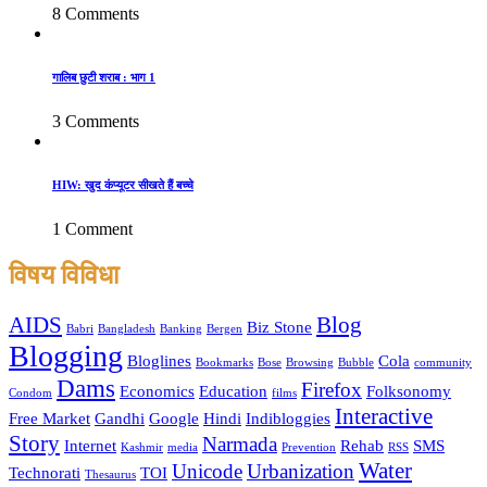
8 Comments
गालिब छुटी शराब : भाग 1
3 Comments
HIW: खुद कंप्यूटर सीखते हैं बच्चे
1 Comment
विषय विविधा
AIDS
Blog
Biz Stone
Babri
Bangladesh
Banking
Bergen
Blogging
Bloglines
Cola
Bookmarks
Bose
Browsing
Bubble
community
Dams
Firefox
Economics
Education
Folksonomy
Condom
films
Interactive
Free Market
Gandhi
Google
Hindi
Indibloggies
Story
Narmada
Internet
Rehab
SMS
Kashmir
media
Prevention
RSS
Water
Unicode
Urbanization
Technorati
TOI
Thesaurus